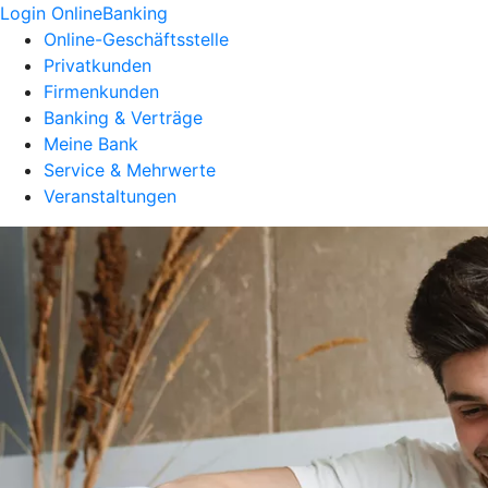
Login OnlineBanking
Online-Geschäftsstelle
Privatkunden
Firmenkunden
Banking & Verträge
Meine Bank
Service & Mehrwerte
Veranstaltungen