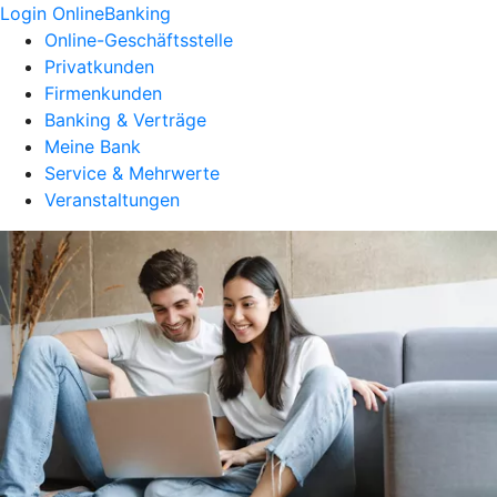
Login OnlineBanking
Online-Geschäftsstelle
Privatkunden
Firmenkunden
Banking & Verträge
Meine Bank
Service & Mehrwerte
Veranstaltungen