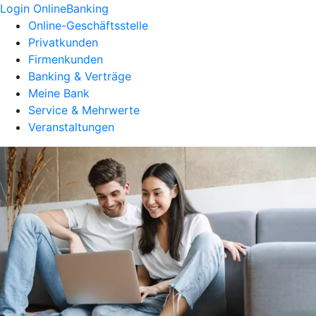
Login OnlineBanking
Online-Geschäftsstelle
Privatkunden
Firmenkunden
Banking & Verträge
Meine Bank
Service & Mehrwerte
Veranstaltungen