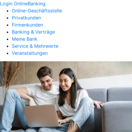
Login OnlineBanking
Online-Geschäftsstelle
Privatkunden
Firmenkunden
Banking & Verträge
Meine Bank
Service & Mehrwerte
Veranstaltungen