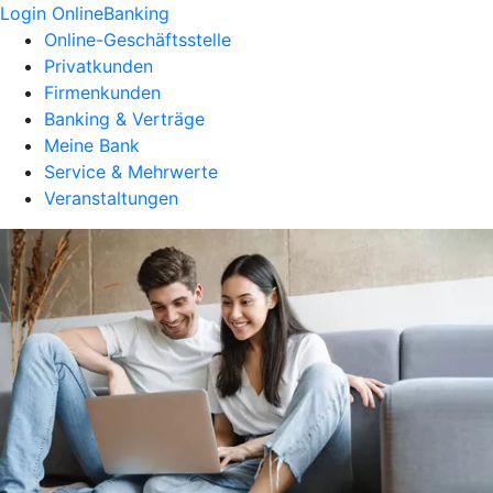
Login OnlineBanking
Online-Geschäftsstelle
Privatkunden
Firmenkunden
Banking & Verträge
Meine Bank
Service & Mehrwerte
Veranstaltungen