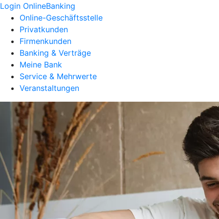
Login OnlineBanking
Online-Geschäftsstelle
Privatkunden
Firmenkunden
Banking & Verträge
Meine Bank
Service & Mehrwerte
Veranstaltungen