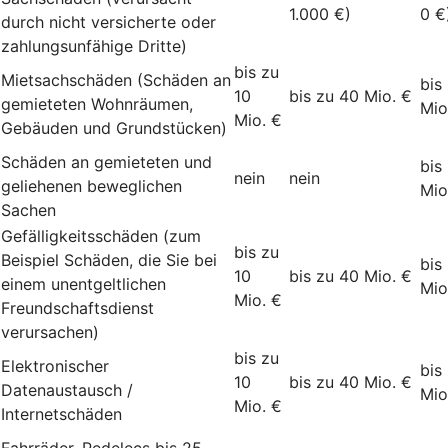
1.000 €)
0 €
durch nicht versicherte oder
zahlungsunfähige Dritte)
bis zu
Mietsachschäden (Schäden an
bis
10
bis zu 40 Mio. €
gemieteten Wohnräumen,
Mio
Mio. €
Gebäuden und Grundstücken)
Schäden an gemieteten und
bis
nein
nein
geliehenen beweglichen
Mio
Sachen
Gefälligkeitsschäden (zum
bis zu
Beispiel Schäden, die Sie bei
bis
10
bis zu 40 Mio. €
einem unentgeltlichen
Mio
Mio. €
Freundschaftsdienst
verursachen)
bis zu
Elektronischer
bis
10
bis zu 40 Mio. €
Datenaustausch /
Mio
Mio. €
Internetschäden
Fahrräder, Pedelecs bis 25