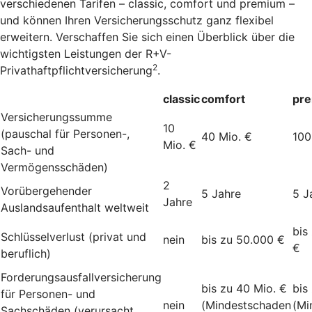
verschiedenen Tarifen – classic, comfort und premium –
und können Ihren Versicherungsschutz ganz flexibel
erweitern. Verschaffen Sie sich einen Überblick über die
wichtigsten Leistungen der R+V-
2
Privathaftpflichtversicherung
.
classic
comfort
pr
Versicherungssumme
10
(pauschal für Personen-,
40 Mio. €
100
Mio. €
Sach- und
Vermögensschäden)
2
Vorübergehender
5 Jahre
5 J
Jahre
Auslandsaufenthalt weltweit
bis
Schlüsselverlust (privat und
nein
bis zu 50.000 €
€
beruflich)
Forderungsausfallversicherung
bis zu 40 Mio. €
bis
für Personen- und
nein
(Mindestschaden
(Mi
Sachschäden (verursacht